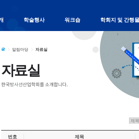
주 메뉴 바로가기
본문 바로가기
하단 바로가기
개
학술행사
워크숍
학회지 및 간행
알림마당
자료실
자료실
번호
제목