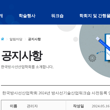
주 메뉴 바로가기
본문 바로가기
하단 바로가기
개
학술행사
워크숍
학회지 및 간행
알림마당
공지사항
공지사항
한국방사선산업학회 2024년 방사선기술산업워크숍 사전등록 
이름
관리자
작성일
2024.05.16