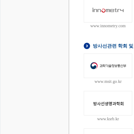
www.innometry.com
방사선관련 학회 및
www.msit.go.kr
www.ksrb.kr