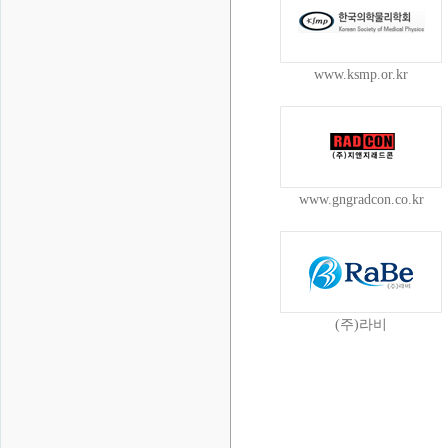
www.ksmp.or.kr
www.gngradcon.co.kr
(주)라비